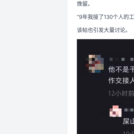
挽留。
“9年我接了130个人的
该帖也引发大量讨论。