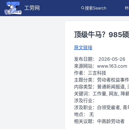
工劳网
搜索Search
顶级牛马？985
原文链接
发布日期：
2026-05-26
来源网站：
www.163.com
作者：
三言科技
主题分类：
劳动者权益事
内容类型：
普通新闻报道,
关键词：
工作量, 网友, 降薪
涉及行业：
涉及职业：
白领受雇者, 青
地点：
无
相关议题：
中高龄劳动者