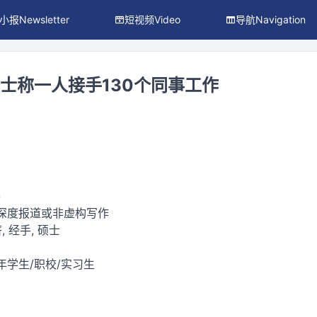
小报Newsletter
短视频Video
导航Navigation
硕士称一人接手130个同事工作
件
 深度报道或非虚构写作
, 经手, 硕士
年学生/职校/实习生