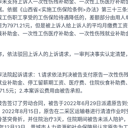
审未支持上诉人一次性伤残补助金、一次性工伤医疗补助
据。依据《山西省<实施工伤保险条例>办法》第三十三条
成工伤职工享受的工伤保险待遇降低的，差额部分由用人
为7971.21元，但是被上诉人给上诉人的平均月缴费工
残补助金、一次性工伤医疗补助金、一次性伤残就业补助
称，依法驳回上诉人的上诉请求，一审判决事实认定清楚
审法院起诉请求：1.请求依法判决被告支付原告一次性伤
就业补助金、停工留薪期工资、医疗费、住院伙食补助费
71.5元；2.本案诉讼费用由被告承担。
告签订了劳动合同，被告于2022年6月29日派遣原告
2022年8月15日，原告在二采区运输巷进行清渣作业
骨茎突骨折，并住院治疗3天，住院期间被告未派人陪护
2年12月13日，晋城市人力资源和社会保障局认定原告为工伤