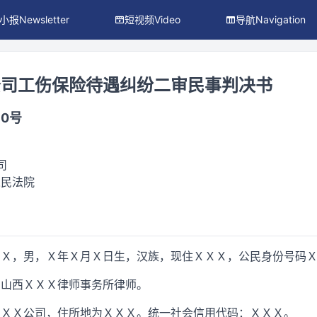
小报Newsletter
短视频Video
导航Navigation
公司工伤保险待遇纠纷二审民事判决书
70号
司
人民法院
ＸＸ，男，Ｘ年Ｘ月Ｘ日生，汉族，现住ＸＸＸ，公民身份号码
，山西ＸＸＸ律师事务所律师。
ＸＸＸ公司，住所地为ＸＸＸ。统一社会信用代码：ＸＸＸ。