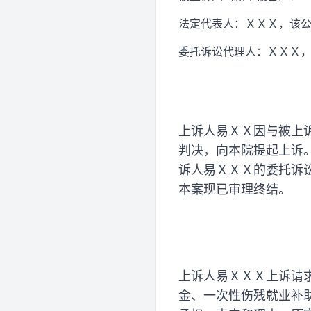
法定代表人：ＸＸＸ，该
委托诉讼代理人：ＸＸＸ
上诉人易ＸＸ因与被上
判决，向本院提起上诉。
诉人易ＸＸＸ的委托诉
本案现已审理终结。
上诉人易ＸＸＸ上诉请
金、一次性伤残就业补助