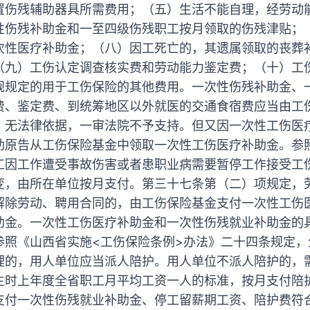
置伤残辅助器具所需费用；（五）生活不能自理，经劳动
性伤残补助金和一至四级伤残职工按月领取的伤残津贴；
次性医疗补助金；（八）因工死亡的，其遗属领取的丧葬
（九）工伤认定调查核实费和劳动能力鉴定费；（十）工
规规定的用于工伤保险的其他费用。一次性伤残补助金、
费、鉴定费、到统筹地区以外就医的交通食宿费应当由工
，无法律依据，一审法院不予支持。但又因一次性工伤医
助原告从工伤保险基金中领取一次性工伤医疗补助金。参
工因工作遭受事故伤害或者患职业病需要暂停工作接受工
变，由所在单位按月支付。第三十七条第（二）项规定，
解除劳动、聘用合同的，由工伤保险基金支付一次性工伤
助金。一次性工伤医疗补助金和一次性伤残就业补助金的
参照《山西省实施<工伤保险条例>办法》二十四条规定，
理的，用人单位应当派人陪护。用人单位不派人陪护的，
生时上年度全省职工月平均工资一人的标准，按月支付陪
支付一次性伤残就业补助金、停工留薪期工资、陪护费符