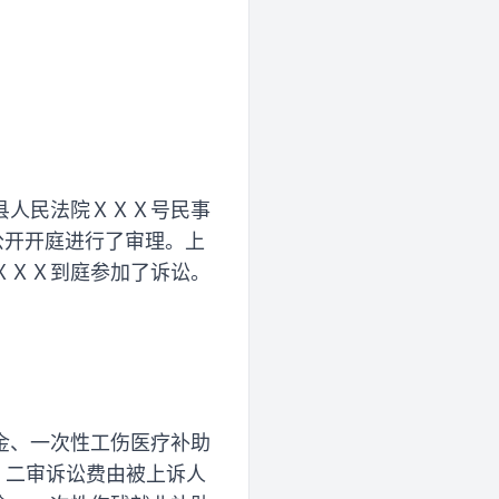
县人民法院ＸＸＸ号民事
公开开庭进行了审理。上
ＸＸＸ到庭参加了诉讼。
金、一次性工伤医疗补助
一、二审诉讼费由被上诉人