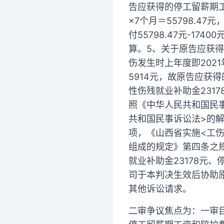
告应获得的停工留薪期工
×7个月＝55798.47
付55798.47元-17
算。5、关于原告应获
伤发生时上年度即202
5914元，故原告应获得
性伤残就业补助金23178
照《中华人民共和国民
共和国民事诉讼法>的
项，《山西省实施<工
组成的规定》第四条之
就业补助金23178元、停
司于本判决生效后协助
其他诉讼请求。
二审争议焦点为：一审