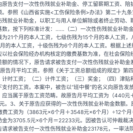
向原告支付一次性伤残就业补助金、停工留薪期工资、陪
额。参照《山西省实施<工伤保险条例>办法》第二十九条
伤残就业补助金，以职工与用人单位解除或者终止劳动、聘
基数，按下列标准计发：……（二）一次性伤残就业补助金
为21个月的本人工资，七级伤残为15个月的本人工资，
个月的本人工资，十级伤残为6个月的本人工资。根据上述
应以社会保险经办机构核定的缴费基数为准，在社会保险
差额的情况下，原告请求被告支付一次性伤残就业补助金
于原告月平均工资。参照《关于工资总额组成的规定》第
）计时工资；（二）计件工资；（三）奖金；（四）津贴
下支付的工资。本案中，被告以“班中餐”的名义向原告发
应当属于原告工资范畴。故原告月平均工资为（440元＋54
71.21元。3、关于原告应获得的一次性伤残就业补助金数额
费工资为（3863元×6个月＋3548元×6个月）÷12个月
金为3705.5元×6个月＝22233元。因被告认可仲裁
请求被告支付一次性伤残就业补助金23178元，一审法