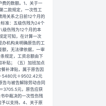
护费的数额。1、关于一
第二款规定，一次性工
用关系之日前12个月的
标准：五级伤残为24个
八级伤残为12个月的本
规定可知，在计算一次
经办机构未明确原告的工
差额，无法律依据，一审
四条规定，工资总额由下
和补贴；（五）加班加点
放餐补津贴，属于原告因
80元＋9502.42元
。原告与被告解除劳动合同
＝3705.5元，原告应获
裁决书中裁决的一次性伤残
院予以支持。4、关于原