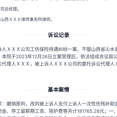
公司总经理。
，山西ＸＸＸ律师事务所律师。
诉讼记录
诉人ＸＸＸ公司工伤保险待遇纠纷一案，不服山西省沁水
本院于2023年12月26日立案受理后，依法组成合议庭
讼代理人ＸＸＸ，被上诉人ＸＸＸ公司的委托诉讼代理人
基本案情
求：撤销原判，改判被上诉人支付上诉人一次性伤残补助
金、停工留薪期工资、陪护费等共计181765.28元；