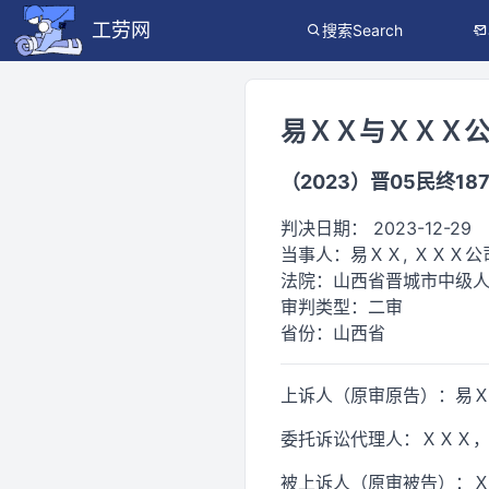
工劳网
搜索Search
易ＸＸ与ＸＸＸ
（2023）晋05民终18
判决日期：
2023-12-29
当事人：
易ＸＸ, ＸＸＸ公
法院：
山西省晋城市中级
审判类型：
二审
省份：
山西省
上诉人（原审原告）：易
委托诉讼代理人：ＸＸＸ
被上诉人（原审被告）：