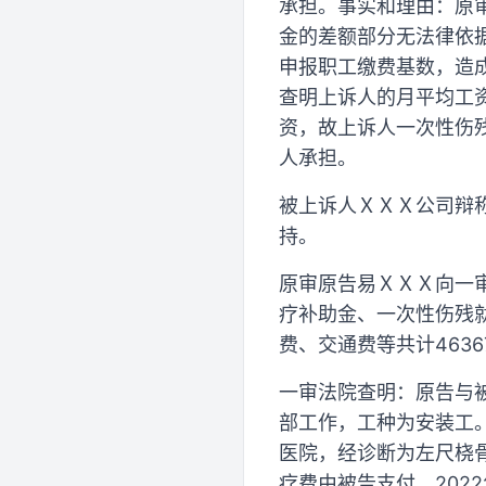
承担。事实和理由：原
金的差额部分无法律依
申报职工缴费基数，造
查明上诉人的月平均工资
资，故上诉人一次性伤
人承担。
被上诉人ＸＸＸ公司辩
持。
原审原告易ＸＸＸ向一
疗补助金、一次性伤残
费、交通费等共计4636
一审法院查明：原告与被
部工作，工种为安装工。
医院，经诊断为左尺桡
疗费由被告支付。202