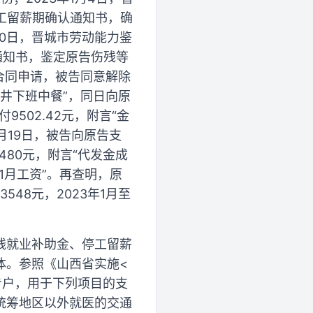
停工留薪期确认通知书，确
月10日，晋城市劳动能力鉴
通知书，鉴定原告伤残等
动合同申请，被告同意解除
月井下班中餐”，同日向原
9502.42元，附言“金
1月19日，被告向原告支
3480元，附言“代发金成
面1月工资”。再查明，原
548元，2023年1月至
残就业补助金、停工留薪
体。参照《山西省实施<
专户，用于下列项目的支
统筹地区以外就医的交通