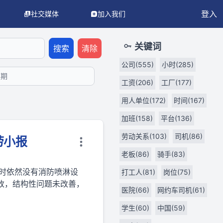
登入
社交媒体
加入我们
LM/AI 代理使用。
API 文档
OpenAPI 3.0 规范
llms.txt（AI
关键词
搜索
清除
公司(555)
小时(285)
工资(206)
工厂(177)
用人单位(172)
时间(167)
加班(158)
平台(136)
劳动关系(103)
司机(86)
劳小报
老板(86)
骑手(83)
时依然没有消防喷淋设
打工人(81)
岗位(75)
改，结构性问题未改善，
医院(66)
网约车司机(61)
学生(60)
中国(59)