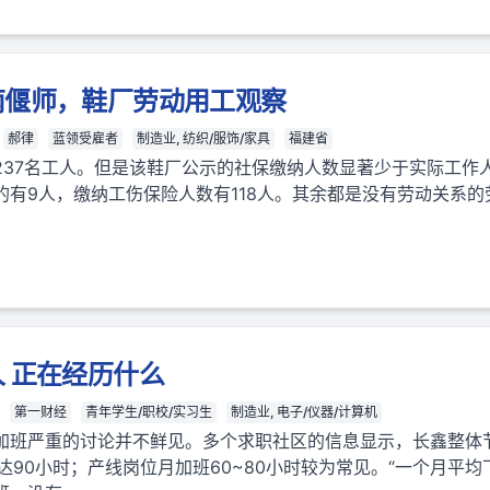
南偃师，鞋厂劳动用工观察
郝律
蓝领受雇者
制造业, 纺织/服饰/家具
福建省
37名工人。但是该鞋厂公示的社保缴纳人数显著少于实际工作人
的有9人，缴纳工伤保险人数有118人。其余都是没有劳动关系
 正在经历什么
第一财经
青年学生/职校/实习生
制造业, 电子/仪器/计算机
加班严重的讨论并不鲜见。多个求职社区的信息显示，长鑫整体
可达90小时；产线岗位月加班60~80小时较为常见。“一个月平