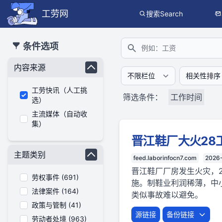
工劳网
搜索Search
本搜索功能也提供公开、只读、无需认证的 JSON API（支持全文
条件选项
搜索
内容来源
工劳快讯（人工挑
筛选条件：
工作时间
选）
主流媒体（自动收
集）
晋江鞋厂大火28
主题类别
feed.laborinfocn7.com
2026
晋江鞋厂厂房发生火灾，
劳权事件 (691)
施。制鞋业利润稀薄，中
法律案件 (164)
类似事故难以避免。
政策与管制 (41)
源链接
备份链接
劳动者处境 (963)