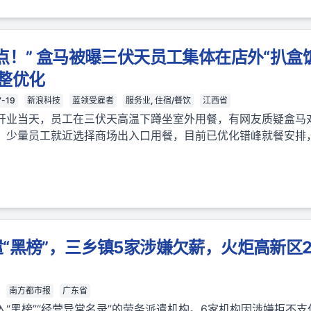
点！” 盒马被曝三伏天员工集体在店外“扒盒
整优化
7-19
新浪科技
蓝领受雇者
服务业, 住宿/餐饮
江西省
开业当天，员工在三伏天高温下蹲坐室外用餐，有网友质疑盒马
，少量员工就近选择商场出入口用餐，目前已优化错峰就餐安排
“黑榜”，三乡镇5家涉嫌欠薪，火炬高新区
南方都市报
广东省
“黑榜”“经营异常名录”的劳务派遣机构。6家机构因涉嫌拒不