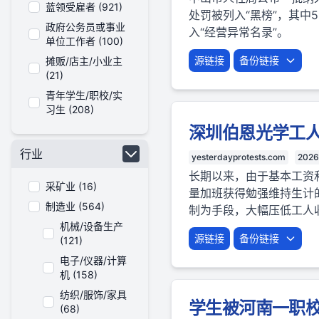
蓝领受雇者 (921)
处罚被列入“黑榜”，其
政府公务员或事业
入“经营异常名录”。
单位工作者 (100)
源链接
备份链接
摊贩/店主/小业主
(21)
青年学生/职校/实
习生 (208)
深圳伯恩光学工人罢
行业
yesterdayprotests.com
2026
长期以来，由于基本工资
采矿业 (16)
量加班获得勉强维持生计
制造业 (564)
制为手段，大幅压低工人
机械/设备生产
源链接
备份链接
(121)
电子/仪器/计算
机 (158)
纺织/服饰/家具
学生被河南一职校
(68)