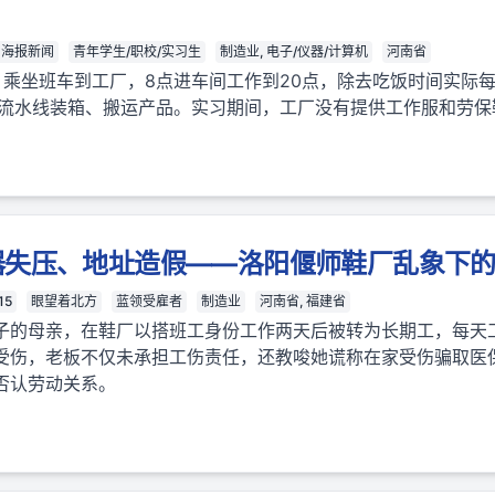
海报新闻
青年学生/职校/实习生
制造业, 电子/仪器/计算机
河南省
乘坐班车到工厂，8点进车间工作到20点，除去吃饭时间实际每
在流水线装箱、搬运产品。实习期间，工厂没有提供工作服和劳保
器失压、地址造假——洛阳偃师鞋厂乱象下
15
眼望着北方
蓝领受雇者
制造业
河南省, 福建省
子的母亲，在鞋厂以搭班工身份工作两天后被转为长期工，每天工
受伤，老板不仅未承担工伤责任，还教唆她谎称在家受伤骗取医
否认劳动关系。