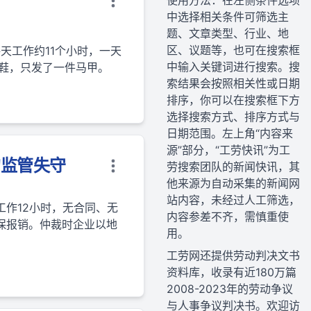
使用方法：在左侧条件选项
中选择相关条件可筛选主
题、文章类型、行业、地
区、议题等，也可在搜索框
天工作约11个小时，一天
中输入关键词进行搜索。搜
鞋，只发了一件马甲。
索结果会按照相关性或日期
排序，你可以在搜索框下方
选择搜索方式、排序方式与
日期范围。左上角“内容来
源”部分，“工劳快讯”为工
的监管失守
劳搜索团队的新闻快讯，其
他来源为自动采集的新闻网
站内容，未经过人工筛选，
作12小时，无合同、无
内容参差不齐，需慎重使
保报销。仲裁时企业以地
用。
工劳网还提供劳动判决文书
资料库，收录有近180万篇
2008-2023年的劳动争议
与人事争议判决书。欢迎访