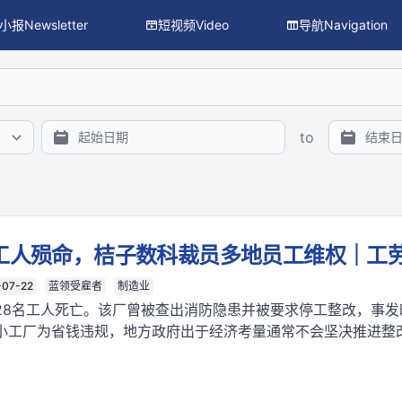
小报Newsletter
短视频Video
导航Navigation
搜索、主题/议题/行业/地区过滤与 facet 统计），供程序与 L
to
工人殒命，桔子数科裁员多地员工维权｜工
-07-22
蓝领受雇者
制造业
28名工人死亡。该厂曾被查出消防隐患并被要求停工整改，事发
小工厂为省钱违规，地方政府出于经济考量通常不会坚决推进整