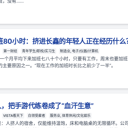
班，没有……
班80小时：挤进长鑫的年轻人正在经历什么
第一财经
青年学生/职校/实习生
制造业, 电子/仪器/计算机
“一个月平均下来加班七八十个小时，只要有工作，周末也要加班
的主要原因之一。“现在工作的加班时长比之前少了一半”。
，把手游代练卷成了“血汗生意”
VISTA看天下
白领受雇者
服务业, 体育休闲/文化娱乐
是：人挤人的宿舍，仅能维持温饱，床和电脑桌的无限循环。公