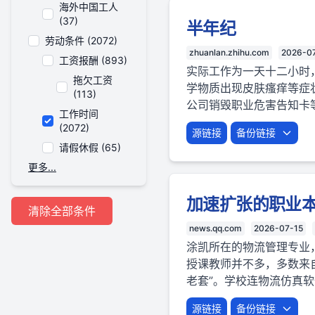
海外中国工人
(37)
半年纪
劳动条件 (2072)
zhuanlan.zhihu.com
2026-0
工资报酬 (893)
实际工作为一天十二小时
拖欠工资
学物质出现皮肤瘙痒等症
(113)
公司销毁职业危害告知卡
工作时间
(2072)
源链接
备份链接
请假休假 (65)
更多...
加速扩张的职业
清除全部条件
news.qq.com
2026-07-15
涂凯所在的物流管理专业
授课教师并不多，多数来
老套”。学校连物流仿真软
源链接
备份链接