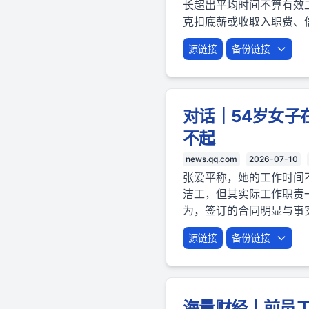
长超出平均时间不算有效工
克扣底薪或收取入职费、
源链接
备份链接
对话｜54岁女子
不起
news.qq.com
2026-07-10
张爱平称，她的工作时间
洁工，但其实际工作职责
为，签订的合同明显与事
源链接
备份链接
海量财经丨前员工