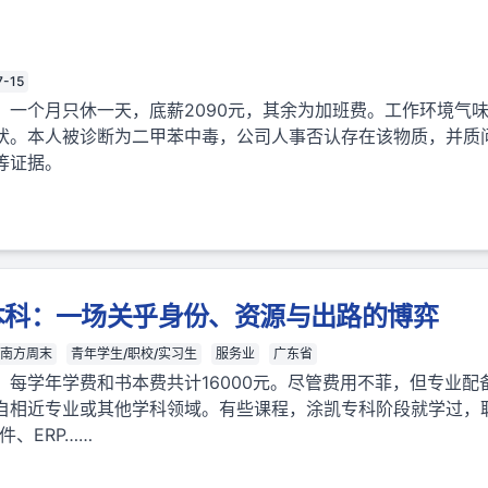
7-15
，一个月只休一天，底薪2090元，其余为加班费。工作环境气
状。本人被诊断为二甲苯中毒，公司人事否认存在该物质，并质
等证据。
本科：一场关乎身份、资源与出路的博弈
南方周末
青年学生/职校/实习生
服务业
广东省
，每学年学费和书本费共计16000元。尽管费用不菲，但专业配
自相近专业或其他学科领域。有些课程，涂凯专科阶段就学过，
件、ERP……