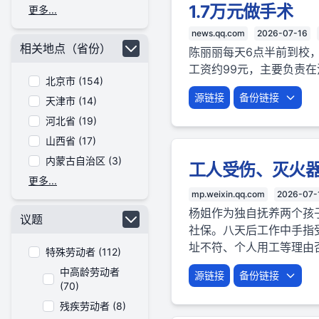
1.7万元做手术
更多...
news.qq.com
2026-07-16
相关地点（省份）
陈丽丽每天6点半前到校，
工资约99元，主要负责
北京市 (154)
源链接
备份链接
天津市 (14)
河北省 (19)
山西省 (17)
内蒙古自治区 (3)
工人受伤、灭火
更多...
mp.weixin.qq.com
2026-07-
杨姐作为独自抚养两个孩
议题
社保。八天后工作中手指
址不符、个人用工等理由
特殊劳动者 (112)
中高龄劳动者
源链接
备份链接
(70)
残疾劳动者 (8)