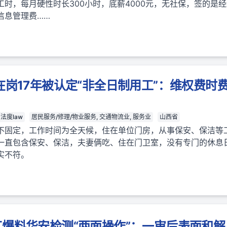
时，每月硬性时长300小时，底薪4000元，无社保，签的是
信息管理费……
在岗17年被认定“非全日制用工”：维权费时
法度law
居民服务/修理/物业服务, 交通物流业, 服务业
山西省
不固定，工作时间为全天候，住在单位门房，从事保安、保洁等
一直包含保安、保洁，夫妻俩吃、住在门卫室，没有专门的休息
实不符。
爆料华安检测“两面操作”：一审后表面和