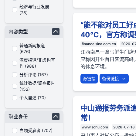
经济与行业发展
(28)
“能不能对员工好
内容类型
40℃，官方称调
finance.sina.com.cn
2026-0
普通新闻报道
(676)
江西南昌一盒马鲜生门店
应称因开业首日客流高峰
深度报道/非虚构写
作 (988)
的休息环境。
分析评论 (167)
源链接
备份链接
统计数据/调查报告
(152)
个人自述 (70)
中山通报劳务派遣
职业身份
常！
www.sohu.com
2026-07-18
白领受雇者 (707)
中山市人社局公布一批纳入