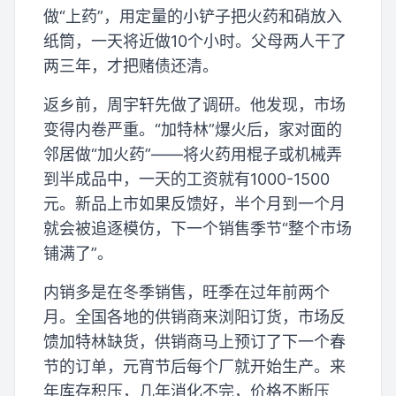
做“上药”，用定量的小铲子把火药和硝放入
纸筒，一天将近做10个小时。父母两人干了
两三年，才把赌债还清。
返乡前，周宇轩先做了调研。他发现，市场
变得内卷严重。“加特林”爆火后，家对面的
邻居做“加火药”——将火药用棍子或机械弄
到半成品中，一天的工资就有1000-1500
元。新品上市如果反馈好，半个月到一个月
就会被追逐模仿，下一个销售季节“整个市场
铺满了”。
内销多是在冬季销售，旺季在过年前两个
月。全国各地的供销商来浏阳订货，市场反
馈加特林缺货，供销商马上预订了下一个春
节的订单，元宵节后每个厂就开始生产。来
年库存积压，几年消化不完，价格不断压