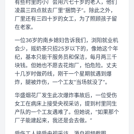
有些村里的小厂会用六七十岁的老人，他们
凌晨三四点就去厂里“捆筒子”。除此之外，
厂里还有三四十岁的女工，为了照顾孩子留
在老家。
一位36岁的南乡媳妇告诉我们，浏阳就业机
会少，摇奶茶只招25岁以下的，像她这个年
纪，基本只能干服务员和保洁，每月两三千
块钱。但她也不愿去花炮厂，怕危险。丈夫
十几岁时做药线，刚干一个星期就遇到爆
炸，腿被炸伤，一个工友“当场就没了”。
华盛烟花厂发生此次爆炸事故后，一位受伤
女工在病床上接受央视采访，提到村里同生
产队的一个工友遇难了。但她说，“如果那个
厂子能建起来，我还是会去做。”
受伤工人接受央视采访。源自视频截图