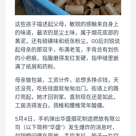
这些孩子描述起父母，敏锐的感触来自身上
的味道，最浓的是尘土味，属于烟花底部的
黄泥，还有硫磺味和纸张粉尘。00后刘锐说
起母亲的那双手，布满老茧，手背总有划伤
的小疤痕，指腹磨得发红发硬，指甲缝里嵌
满了纸屑和药粉。
母亲做包装，工资计件，总想多挣点钱，天
还没亮，吃些挂面就匆匆出门。街道上的路
灯亮起，她才回到家。直到现在还是如此，
工装洗得发白，颈椎和腰椎常年酸痛。
5月4日，手机弹出华盛烟花制造燃放有限公
司（以下简称“华盛”）发生爆炸的消息时，
刘锐瞬间僵在原地，手指发抖，脑子一片空