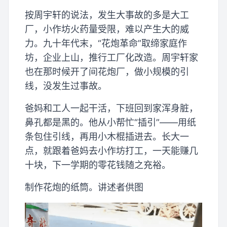
按周宇轩的说法，发生大事故的多是大工
厂，小作坊火药量受限，难以产生大的威
力。九十年代末，“花炮革命”取缔家庭作
坊，企业上山，推行工厂化改造。周宇轩家
也在那时候开了间花炮厂，做小规模的引
线，没发生过事故。
爸妈和工人一起干活，下班回到家浑身脏，
鼻孔都是黑的。他从小帮忙“插引”——用纸
条包住引线，再用小木棍插进去。长大一
点，就跟着爸妈去小作坊打工，一天能赚几
十块，下一学期的零花钱随之充裕。
制作花炮的纸筒。讲述者供图