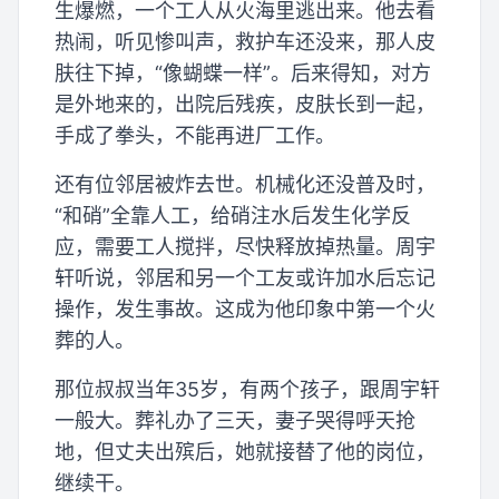
生爆燃，一个工人从火海里逃出来。他去看
热闹，听见惨叫声，救护车还没来，那人皮
肤往下掉，“像蝴蝶一样”。后来得知，对方
是外地来的，出院后残疾，皮肤长到一起，
手成了拳头，不能再进厂工作。
还有位邻居被炸去世。机械化还没普及时，
“和硝”全靠人工，给硝注水后发生化学反
应，需要工人搅拌，尽快释放掉热量。周宇
轩听说，邻居和另一个工友或许加水后忘记
操作，发生事故。这成为他印象中第一个火
葬的人。
那位叔叔当年35岁，有两个孩子，跟周宇轩
一般大。葬礼办了三天，妻子哭得呼天抢
地，但丈夫出殡后，她就接替了他的岗位，
继续干。