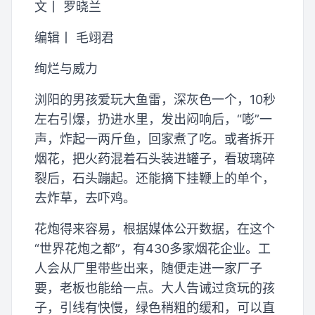
文丨 罗晓兰
编辑丨 毛翊君
绚烂与威力
浏阳的男孩爱玩大鱼雷，深灰色一个，10秒
左右引爆，扔进水里，发出闷响后，“嘭”一
声，炸起一两斤鱼，回家煮了吃。或者拆开
烟花，把火药混着石头装进罐子，看玻璃碎
裂后，石头蹦起。还能摘下挂鞭上的单个，
去炸草，去吓鸡。
花炮得来容易，根据媒体公开数据，在这个
“世界花炮之都”，有430多家烟花企业。工
人会从厂里带些出来，随便走进一家厂子
要，老板也能给一点。大人告诫过贪玩的孩
子，引线有快慢，绿色稍粗的缓和，可以直