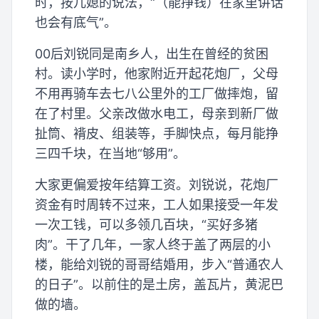
时，按儿媳的说法，“（能挣钱）在家里讲话
也会有底气”。
00后刘锐同是南乡人，出生在曾经的贫困
村。读小学时，他家附近开起花炮厂，父母
不用再骑车去七八公里外的工厂做摔炮，留
在了村里。父亲改做水电工，母亲到新厂做
扯筒、褙皮、组装等，手脚快点，每月能挣
三四千块，在当地“够用”。
大家更偏爱按年结算工资。刘锐说，花炮厂
资金有时周转不过来，工人如果接受一年发
一次工钱，可以多领几百块，“买好多猪
肉”。干了几年，一家人终于盖了两层的小
楼，能给刘锐的哥哥结婚用，步入“普通农人
的日子”。以前住的是土房，盖瓦片，黄泥巴
做的墙。