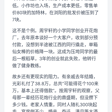
低。小作坊也入场，生产成本更低，零售单
价80块的加特林，在浏阳的批发价被压到了
7块。
这不是个例。周宇轩的小学同学创业开花炮
厂，去年原本谈好一个大客户，收到部分预
付款，没想到半途被江西的同行撬走，单箱
仙女棒的价格降一块。这成为压垮同学的最
后一根稻草，3年的创业就此失败，他转行
做了健身教练。
故乡还有更现实的阻力。有亲戚去年结婚，
光彩礼付了38.8万，总共“可能得花个100来
万，基本上还得借款”。按周宇轩的观察，父
母那一辈经历花炮行业的鼎盛期，但没攒下
多少钱。老家人情重，同村人随礼300块起
步。宴席倒不少，婚丧、乔迁、满月等大酒