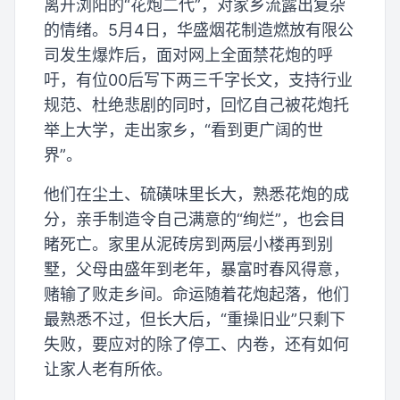
离开浏阳的“花炮二代”，对家乡流露出复杂
的情绪。5月4日，华盛烟花制造燃放有限公
司发生爆炸后，面对网上全面禁花炮的呼
吁，有位00后写下两三千字长文，支持行业
规范、杜绝悲剧的同时，回忆自己被花炮托
举上大学，走出家乡，“看到更广阔的世
界”。
他们在尘土、硫磺味里长大，熟悉花炮的成
分，亲手制造令自己满意的“绚烂”，也会目
睹死亡。家里从泥砖房到两层小楼再到别
墅，父母由盛年到老年，暴富时春风得意，
赌输了败走乡间。命运随着花炮起落，他们
最熟悉不过，但长大后，“重操旧业”只剩下
失败，要应对的除了停工、内卷，还有如何
让家人老有所依。