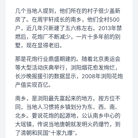
几个当地人提到，他们所在的村子很少盖新
房了。在周宇轩成长的南乡，他们全村500
户，近几年只新建了五六栋左右。2013年禁
燃后，花炮厂不断减少，一片十多年前的别
墅，现在显得老旧。
那是花炮行业鼎盛期建的。随着北京奥运会
等大型活动庆典举行，浏阳烟花愈发绚烂，
长沙晚报援引的数据显示，2008年浏阳花炮
产值实现百亿。
南乡，是浏阳最先富起来的地方。按方位不
同，当地人习惯将乡镇划分为东、西、南、
北乡。要说花炮的起源地，公认南乡中心的
大瑶镇，传说当地唐朝就发明火药爆竹，到
了清朝和民国“十家九爆”。