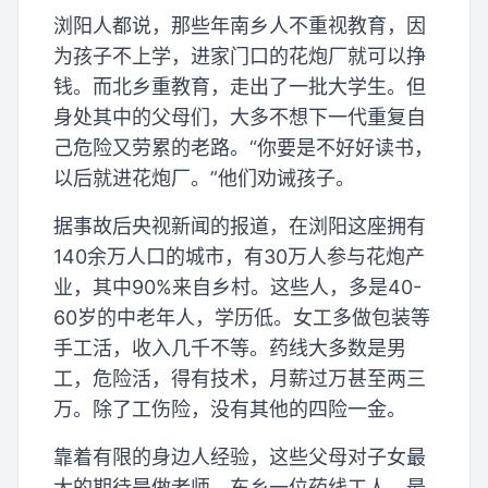
浏阳人都说，那些年南乡人不重视教育，因
为孩子不上学，进家门口的花炮厂就可以挣
钱。而北乡重教育，走出了一批大学生。但
身处其中的父母们，大多不想下一代重复自
己危险又劳累的老路。“你要是不好好读书，
以后就进花炮厂。”他们劝诫孩子。
据事故后央视新闻的报道，在浏阳这座拥有
140余万人口的城市，有30万人参与花炮产
业，其中90%来自乡村。这些人，多是40-
60岁的中老年人，学历低。女工多做包装等
手工活，收入几千不等。药线大多数是男
工，危险活，得有技术，月薪过万甚至两三
万。除了工伤险，没有其他的四险一金。
靠着有限的身边人经验，这些父母对子女最
大的期待是做老师。东乡一位药线工人，最