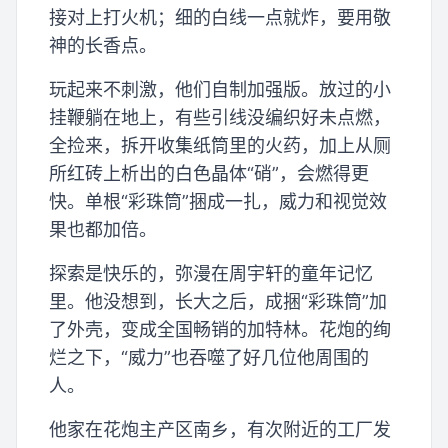
接对上打火机；细的白线一点就炸，要用敬
神的长香点。
玩起来不刺激，他们自制加强版。放过的小
挂鞭躺在地上，有些引线没编织好未点燃，
全捡来，拆开收集纸筒里的火药，加上从厕
所红砖上析出的白色晶体“硝”，会燃得更
快。单根“彩珠筒”捆成一扎，威力和视觉效
果也都加倍。
探索是快乐的，弥漫在周宇轩的童年记忆
里。他没想到，长大之后，成捆“彩珠筒”加
了外壳，变成全国畅销的加特林。花炮的绚
烂之下，“威力”也吞噬了好几位他周围的
人。
他家在花炮主产区南乡，有次附近的工厂发