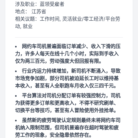
涉及职业：
蓝领受雇者
地点：
江苏省
相关议题：
工作时间, 灵活就业/零工经济/平台劳
动, 就业
网约车司机普遍面临订单减少、收入下滑的压
力，许多人每天在线十几个小时，实际到手收入
仅为两三百元，劳动强度大但回报有限。
行业内运力持续增加，新司机不断涌入，导致
市场竞争加剧，部分司机被迫延长工时以维持基
本收入，甚至有人全职跑车月收入仅三四千元。
平台算法对司机分配订单有较强控制力，司机
为获得更多订单和更高收入，不得不研究刷单、
切换平台等技巧，甚至有人冒险使用外挂抢单。
虽然新的疲劳驾驶认定规则最终未将网约车司
机纳入限制范围，但司机普遍存在超时驾驶和疲
劳工作的现象，安全隐患依然存在。