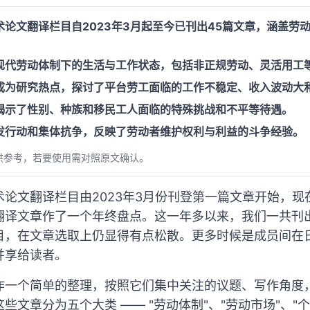
论文翻译栏目自2023年3月起至今已刊出45篇文章，涵盖劳
现代劳动体制下的生活与工作状态，包括非正规劳动、灵活用工
成为研究热点，探讨了平台劳工面临的工作不稳定、收入波动大
揭示了性别、种族和移民工人面临的特殊挑战和不平等待遇。
发行动和集体抗争，反映了劳动者维护权利与利益的斗争经验。
供参考，若要使用需对照原文确认。
论文翻译栏目由2023年3月份刊登第一篇文章开始，
翻译文章作了一个年终盘点。这一年多以来，我们一共刊出
目，在文章选取上仍显得有点松散。更多时候是成员间在
并享给读者。
作一个简单的整理，按照它们集中关注的议题、写作角度
些文章分为五个大类 —— "劳动体制"、"劳动市场"、"