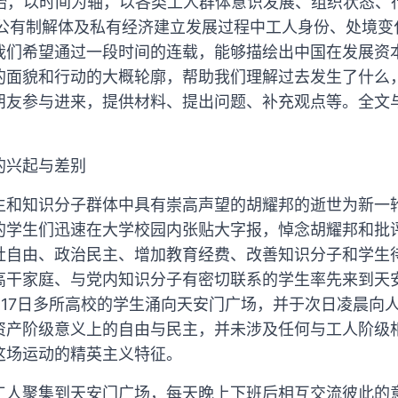
开始，以时间为轴，以各类工人群体意识发展、组织状态、
，公有制解体及私有经济建立发展过程中工人身份、处境
我们希望通过一段时间的连载，能够描绘出中国在发展资
的面貌和行动的大概轮廓，帮助我们理解过去发生了什么
朋友参与进来，提供材料、提出问题、补充观点等。全文
》
的兴起与差别
在学生和知识分子群体中具有崇高声望的胡耀邦的逝世为新
的学生们迅速在大学校园内张贴大字报，悼念胡耀邦和批
社自由、政治民主、增加教育经费、改善知识分子和学生
高干家庭、与党内知识分子有密切联系的学生率先来到天
月17日多所高校的学生涌向天安门广场，并于次日凌晨向
资产阶级意义上的自由与民主，并未涉及任何与工人阶级
这场运动的精英主义特征。
工人聚集到天安门广场，每天晚上下班后相互交流彼此的