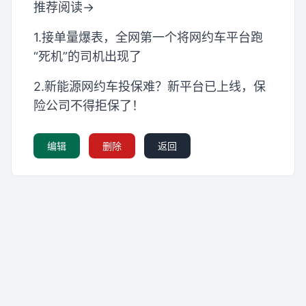
推荐阅读→
1.接单量爆表，全网第一个将网约车平台跑
“死机”的司机出现了
2.新能源网约车投保难？新平台已上线，保
险公司不得拒保了！
编辑
删除
返回