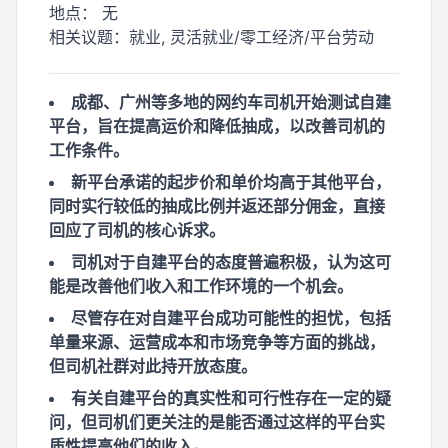
地点：
无
相关议题：
就业, 灵活就业/零工经济/平台劳动
成都、广州等多地的网约车司机开始测试自建
平台，旨在提高运价和降低抽成，以改善司机的
工作条件。
新平台承诺的起步价和单价均高于其他平台，
同时实行较低的抽成比例并返还部分佣金，直接
回应了司机的核心诉求。
司机对于自建平台的态度普遍积极，认为这可
能是改善他们收入和工作环境的一个机会。
尽管存在对自建平台成功可能性的担忧，包括
单量来源、运营成本和市场竞争等方面的挑战，
但司机社群对此持开放态度。
有关自建平台的真实性和可行性存在一定的疑
问，但司机们更关注的是能否通过这样的平台实
质性提高他们的收入。