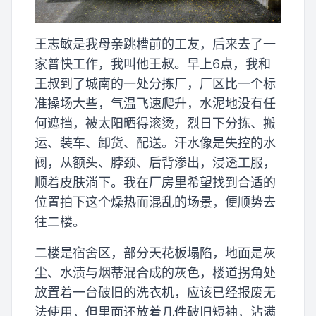
王志敏是我母亲跳槽前的工友，后来去了一
家普快工作，我叫他王叔。早上6点，我和
王叔到了城南的一处分拣厂，厂区比一个标
准操场大些，气温飞速爬升，水泥地没有任
何遮挡，被太阳晒得滚烫，烈日下分拣、搬
运、装车、卸货、配送。汗水像是失控的水
阀，从额头、脖颈、后背渗出，浸透工服，
顺着皮肤淌下。我在厂房里希望找到合适的
位置拍下这个燥热而混乱的场景，便顺势去
往二楼。
二楼是宿舍区，部分天花板塌陷，地面是灰
尘、水渍与烟蒂混合成的灰色，楼道拐角处
放置着一台破旧的洗衣机，应该已经报废无
法使用，但里面还放着几件破旧短袖，沾满