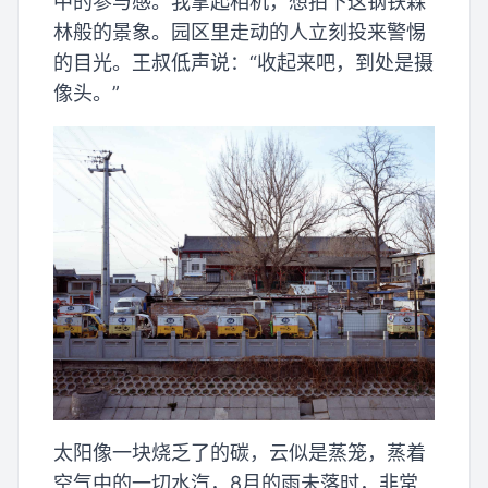
中的参与感。我拿起相机，想拍下这钢铁森
林般的景象。园区里走动的人立刻投来警惕
的目光。王叔低声说：“收起来吧，到处是摄
像头。”
太阳像一块烧乏了的碳，云似是蒸笼，蒸着
空气中的一切水汽，8月的雨未落时，非常