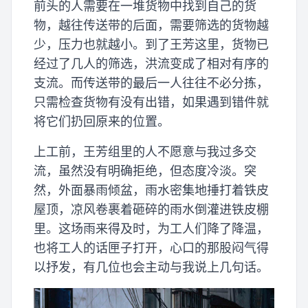
前头的人需要在一堆货物中找到自己的货
物，越往传送带的后面，需要筛选的货物越
少，压力也就越小。到了王芳这里，货物已
经过了几人的筛选，洪流变成了相对有序的
支流。而传送带的最后一人往往不必分拣，
只需检查货物有没有出错，如果遇到错件就
将它们扔回原来的位置。
上工前，王芳组里的人不愿意与我过多交
流，虽然没有明确拒绝，但态度冷淡。突
然，外面暴雨倾盆，雨水密集地捶打着铁皮
屋顶，凉风卷裹着砸碎的雨水倒灌进铁皮棚
里。这场雨来得及时，为工人们降了降温，
也将工人的话匣子打开，心口的那股闷气得
以抒发，有几位也会主动与我说上几句话。