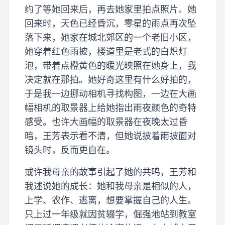
约了等她回来后，再去她家里拍点照片。她
回来时，天色已经昏沉，零星的雨点再次坠
落下来，她家在城北郊区的一个老旧小区，
她穿着红色雨披，楼道里是老式的白炽灯
泡，带着点橙黄色的暖光映照在她身上，我
决定就在那拍。她好奇这里有什么好拍的，
于是我一边挪动相机寻找构图，一边在大画
幅相机的取景器上给她指出雨夜颜色的奇特
感受。也许大画幅的取景器在夜晚太过昏
暗，王芳表示看不清，但她说披着雨披面对
镜头时，反而更自在。
或许我母亲的故事引起了她的共鸣，王芳和
我述说她的成长：她和我母亲是相似的人，
上学、农作、逃离，想要掌握自己的人生。
只上过一年级就因贫辍学，倔强地站到教室