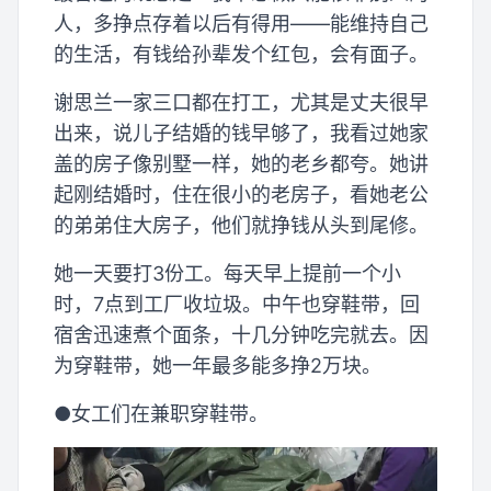
人，多挣点存着以后有得用——能维持自己
的生活，有钱给孙辈发个红包，会有面子。
谢思兰一家三口都在打工，尤其是丈夫很早
出来，说儿子结婚的钱早够了，我看过她家
盖的房子像别墅一样，她的老乡都夸。她讲
起刚结婚时，住在很小的老房子，看她老公
的弟弟住大房子，他们就挣钱从头到尾修。
她一天要打3份工。每天早上提前一个小
时，7点到工厂收垃圾。中午也穿鞋带，回
宿舍迅速煮个面条，十几分钟吃完就去。因
为穿鞋带，她一年最多能多挣2万块。
●女工们在兼职穿鞋带。