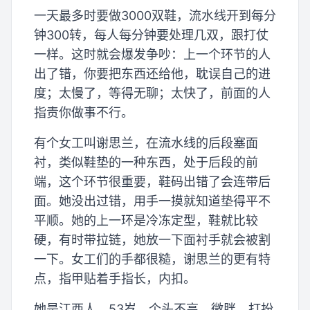
一天最多时要做3000双鞋，流水线开到每分
钟300转，每人每分钟要处理几双，跟打仗
一样。这时就会爆发争吵：上一个环节的人
出了错，你要把东西还给他，耽误自己的进
度；太慢了，等得无聊；太快了，前面的人
指责你做事不行。
有个女工叫谢思兰，在流水线的后段塞面
衬，类似鞋垫的一种东西，处于后段的前
端，这个环节很重要，鞋码出错了会连带后
面。她没出过错，用手一摸就知道垫得平不
平顺。她的上一环是冷冻定型，鞋就比较
硬，有时带拉链，她放一下面衬手就会被割
一下。女工们的手都很糙，谢思兰的更有特
点，指甲贴着手指长，内扣。
她是江西人，53岁，个头不高，微胖，打扮