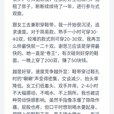
租了房子，断断续续待了一年，进行参与式
观察。
跟女工去兼职穿鞋带，我一开始很沉浸，追
求速度。对于简易款，熟手一小时可穿30-
40双，较难的款式则可穿20-30双，我再怎
么样最快就一二十双。谢思兰应该是穿得最
快的。她一直是“卷王”，有次碰到好穿的鞋
面，一晚上穿了200双，赚了50块钱。
越是好穿，速度竞争越外显：鞋带穿过鞋孔
时的“唰唰”声变得密集，交谈减少、抬头率
降低。女工们低着头、双手并用，2-4小时
不大幅挪动，不喝水、不上厕所。我也被这
种劳动快感影响。虽然手指像冻僵了隐隐作
痛，屁股也疼，但口干时想到喝水要起身，