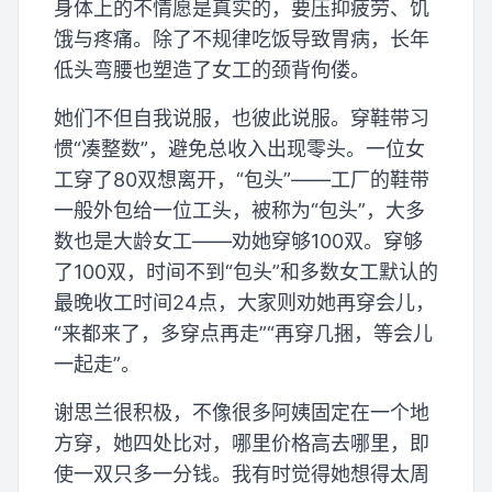
身体上的不情愿是真实的，要压抑疲劳、饥
饿与疼痛。除了不规律吃饭导致胃病，长年
低头弯腰也塑造了女工的颈背佝偻。
她们不但自我说服，也彼此说服。穿鞋带习
惯“凑整数”，避免总收入出现零头。一位女
工穿了80双想离开，“包头”——工厂的鞋带
一般外包给一位工头，被称为“包头”，大多
数也是大龄女工——劝她穿够100双。穿够
了100双，时间不到“包头”和多数女工默认的
最晚收工时间24点，大家则劝她再穿会儿，
“来都来了，多穿点再走”“再穿几捆，等会儿
一起走”。
谢思兰很积极，不像很多阿姨固定在一个地
方穿，她四处比对，哪里价格高去哪里，即
使一双只多一分钱。我有时觉得她想得太周