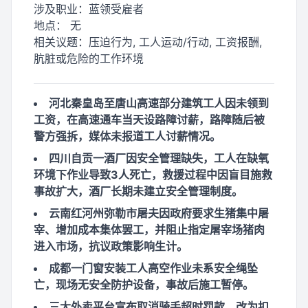
涉及职业：
蓝领受雇者
地点：
无
相关议题：
压迫行为, 工人运动/行动, 工资报酬,
肮脏或危险的工作环境
河北秦皇岛至唐山高速部分建筑工人因未领到
工资，在高速通车当天设路障讨薪，路障随后被
警方强拆，媒体未报道工人讨薪情况。
四川自贡一酒厂因安全管理缺失，工人在缺氧
环境下作业导致3人死亡，救援过程中因盲目施救
事故扩大，酒厂长期未建立安全管理制度。
云南红河州弥勒市屠夫因政府要求生猪集中屠
宰、增加成本集体罢工，并阻止指定屠宰场猪肉
进入市场，抗议政策影响生计。
成都一门窗安装工人高空作业未系安全绳坠
亡，现场无安全防护设备，事故后施工暂停。
三大外卖平台宣布取消骑手超时罚款，改为扣