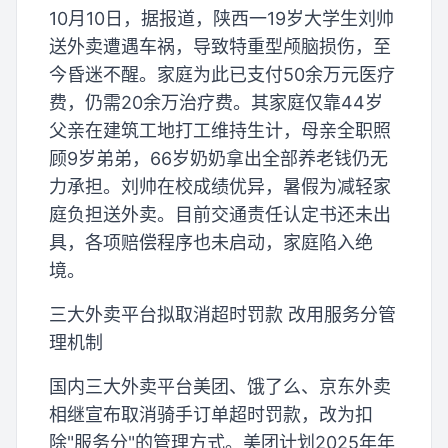
10月10日，据报道，陕西一19岁大学生刘帅
送外卖遭遇车祸，导致特重型颅脑损伤，至
今昏迷不醒。家庭为此已支付50余万元医疗
费，仍需20余万治疗费。其家庭仅靠44岁
父亲在建筑工地打工维持生计，母亲全职照
顾9岁弟弟，66岁奶奶拿出全部养老钱仍无
力承担。刘帅在校成绩优异，暑假为减轻家
庭负担送外卖。目前交通责任认定书还未出
具，各项赔偿程序也未启动，家庭陷入绝
境。
三大外卖平台拟取消超时罚款 改用服务分管
理机制
国内三大外卖平台美团、饿了么、京东外卖
相继宣布取消骑手订单超时罚款，改为扣
除"服务分"的管理方式。美团计划2025年年